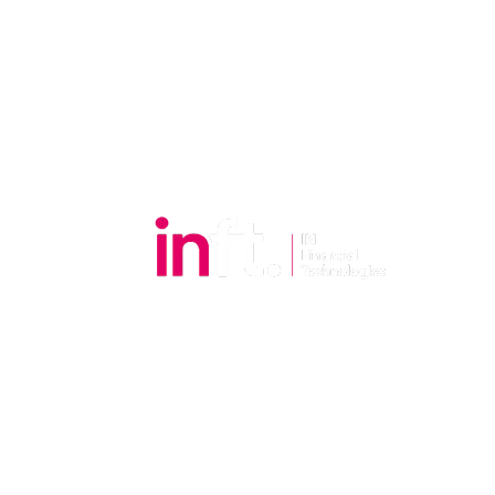
E-mel:
cs@inft.com.my
Tel.: +6018-7928328
​Waktu pejabat
Isnin hingga Jumaat: 9.00 pagi - 6.00 petan
Sabtu, Ahad dan Cuti Umum: Tutup